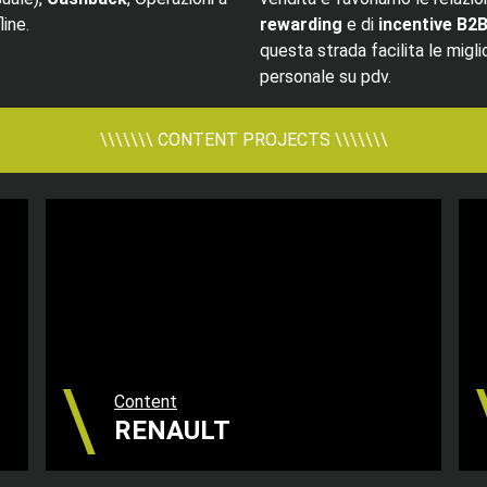
line.
rewarding
e di
incentive B2
questa strada facilita le migl
personale su pdv.
\\\\\\\ CONTENT PROJECTS \\\\\\\
Content
RENAULT