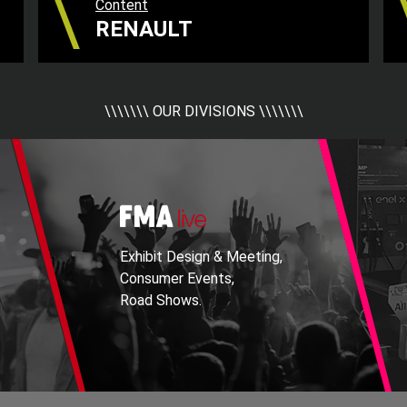
Content
RENAULT
\\\\\\\ OUR DIVISIONS \\\\\\\
Exhibit Design & Meeting,
Consumer Events,
Road Shows.