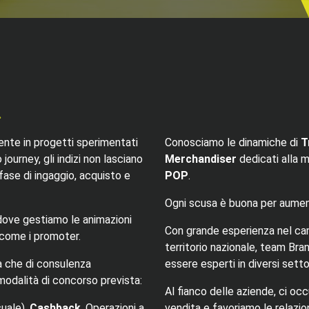
.
ente in progetti sperimentati
Conosciamo le dinamiche di
T
journey, gli indizi non lasciano
Merchandiser
dedicati alla m
i fase di ingaggio, acquisto e
POP
.
Ogni scusa è buona per aume
 dove gestiamo le animazioni
Con grande esperienza nel camp
 come i promoter.
territorio nazionale, team Br
va che di consulenza
essere esperti in diversi setto
modalità di concorso prevista:
Al fianco delle aziende, ci o
uale),
Cashback
, Operazioni a
vendita e favoriamo le relazio