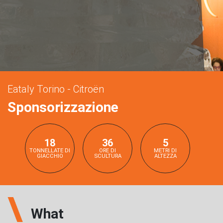
Eataly Torino - Citroën
Sponsorizzazione
18
36
5
TONNELLATE DI
ORE DI
METRI DI
GIACCHIO
SCULTURA
ALTEZZA
What